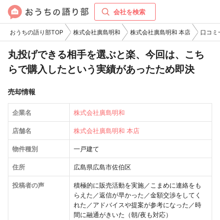
会社を検索
おうちの語り部TOP
株式会社廣島明和
株式会社廣島明和 本店
口コミ
丸投げできる相手を選ぶと楽、今回は、こち
らで購入したという実績があったため即決
売却情報
企業名
株式会社廣島明和
店舗名
株式会社廣島明和 本店
物件種別
一戸建て
住所
広島県広島市佐伯区
投稿者の声
積極的に販売活動を実施／こまめに連絡をも
らえた／返信が早かった／金額交渉をしてく
れた／アドバイスや提案が参考になった／時
間に融通がきいた（朝/夜も対応）