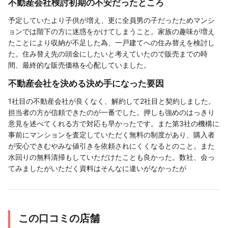
不動産会社検討初期の不安だったところ
予定していたより子供が増え、更に全員男の子だったためマンシ
ョンでは階下の方に迷惑をかけてしまうこと。家族の趣味が増え
たことにより収納が不足した為、一戸建てへの住み替えを検討し
た。住み替え先の頭金にしたいと考えていたので販売までの時
間、最終的な販売価格を心配していました。
不動産会社を決める決め手になった要因
1社目の不動産会社が良くなく、解約して2社目と契約しました。
担当者の方が信頼できたのが一番でした。押しも強めのはっきり
意見を述べてくれる方で対応も早かったです。また第3社の機構に
事前にマンションを査定していただく無料の制度があり、購入者
が安心できむやみな値引きを依頼されにくくなるとのこと。また
水回りの無料清掃もしていただけたことも良かった。数社、会っ
てみましたがいただく資料はそんなに違いがなかったが
この口コミの店舗