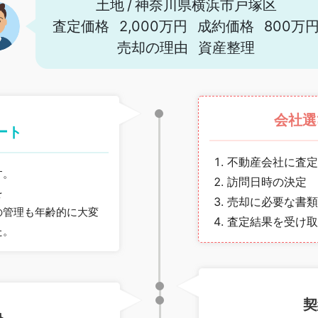
土地
/
神奈川県横浜市戸塚区
査定価格
2,000万円
成約価格
800万
売却の理由
資産整理
会社選
ート
不動産会社に査定
す。
訪問日時の決定
を
売却に必要な書類
の管理も年齢的に大変
査定結果を受け取
た。
月
契