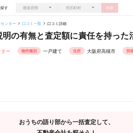
ら探す
検索
報センター
口コミ一覧
口コミ詳細
説明の有無と査定額に責任を持った
ンター
一戸建て
大阪府高槻市
物件種別
住所
投
おうちの語り部から一括査定して、
不動産会社を探そう！