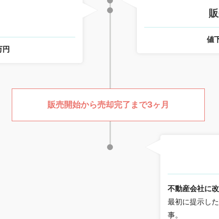
販
値
万円
販売開始から売却完了まで3ヶ月
不動産会社に
最初に提示し
事。