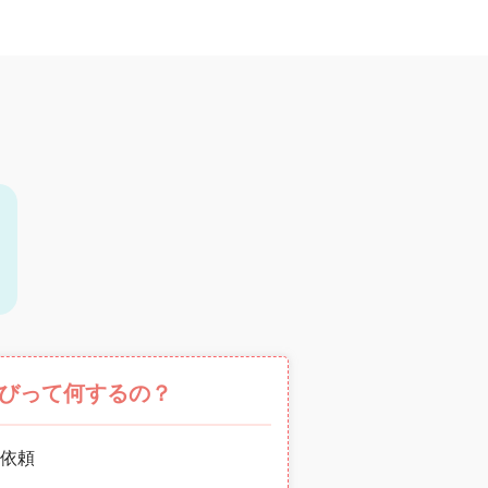
びって何するの？
依頼