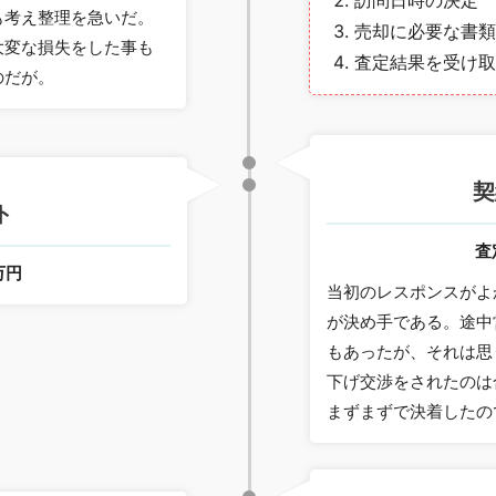
訪問日時の決定
も考え整理を急いだ。
売却に必要な書類
大変な損失をした事も
査定結果を受け取
のだが。
契
ト
査
万円
当初のレスポンスがよ
が決め手である。途中
もあったが、それは思
下げ交渉をされたのは
まずまずで決着したの