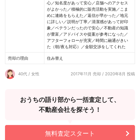
心／知名度があって安心／店舗へのアクセス
がよかった／積極的に販売活動を実施／こま
めに連絡をもらえた／返信が早かった／地元
に詳しい／説明が丁寧／清潔感があって好印
象／ベテランだったので安心／不動産の知識
が豊富／アドバイスや提案が参考になった／
アフターフォローが充実／時間に融通がきい
た（朝/夜も対応）／金額交渉をしてくれた
売却の理由
住み替え
40代 / 女性
2017年11月 売却 / 2020年8月 投稿
おうちの語り部から一括査定して、
不動産会社を探そう！
無料査定スタート