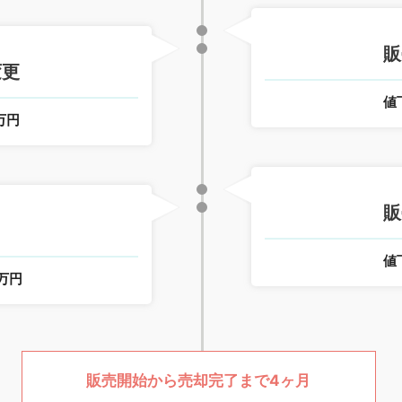
販
変更
値
万円
販
値
0万円
販売開始から売却完了まで4ヶ月