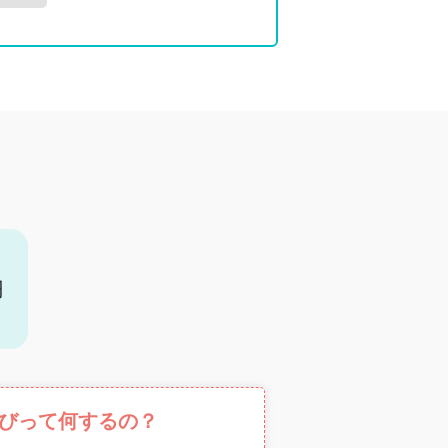
円
びって何するの？