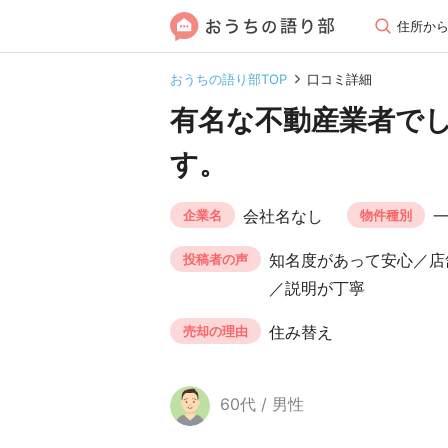
住所か
おうちの語り部TOP
口コミ詳細
有名な不動産業者で
す。
会社名なし
企業名
物件種別
知名度があって安心／店
投稿者の声
／説明が丁寧
住み替え
売却の理由
60代 / 男性