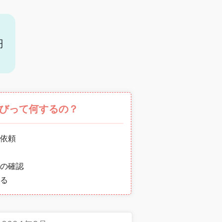
円
びって何するの？
依頼
の確認
る