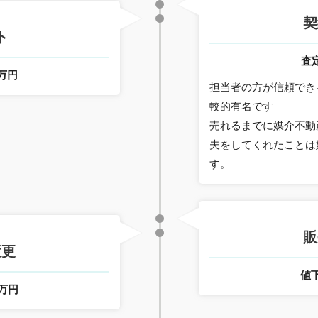
契
ト
査
0万円
担当者の方が信頼でき
較的有名です
売れるまでに媒介不動
夫をしてくれたことは
す。
販
変更
値
0万円