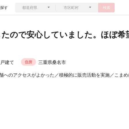
ら探す
検索
したので安心していました。ほぼ希
一戸建て
三重県桑名市
住所
舗へのアクセスがよかった／積極的に販売活動を実施／こまめ