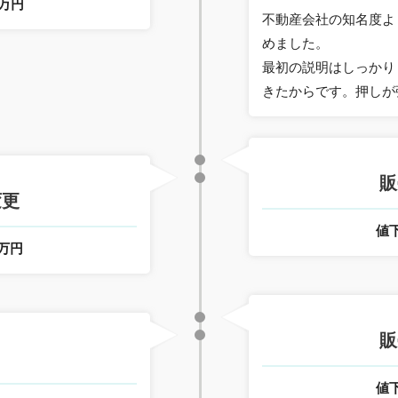
0万円
不動産会社の知名度よ
めました。
最初の説明はしっかり
きたからです。押しが
販
変更
値
0万円
月
販
値