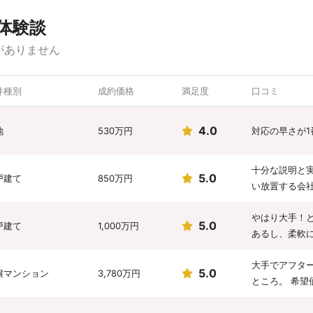
体験談
がありません
件種別
成約価格
満足度
口コミ
4.0
地
530万円
対応の早さが
十分な説明と
5.0
戸建て
850万円
い放置する会
やはり大手！
5.0
戸建て
1,000万円
あるし、柔軟
大手でアフタ
5.0
譲マンション
3,780万円
ところ。 希