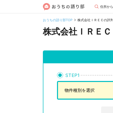
住所か
おうちの語り部TOP
株式会社ＩＲＥＣの評
株式会社ＩＲＥＣ
STEP
1