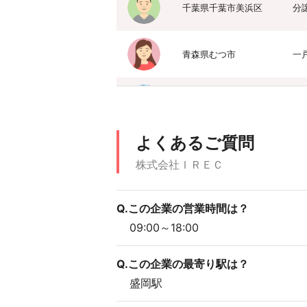
千葉県千葉市美浜区
分
青森県むつ市
一
愛媛県今治市
一
よくあるご質問
大分県大分市
分
株式会社ＩＲＥＣ
北海道天塩郡天塩町
土
Q.この企業の営業時間は？
09:00～18:00
愛知県名古屋市北区
一
Q.この企業の最寄り駅は？
盛岡駅