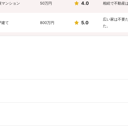
4.0
譲マンション
50万円
相続で不動産
広い家は不要
5.0
戸建て
800万円
た。
会社の大小に
4.0
戸建て
1,200万円
ところが大き
なんと言って
3.0
譲マンション
200万円
れるのだと
ご担当者の人
5.0
地
150万円
した
担当の中村さ
5.0
戸建て
1,600万円
ォームがワン