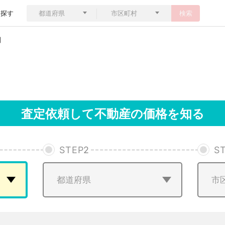
ら探す
検索
判
査定依頼して不動産の価格を知る
STEP
2
S