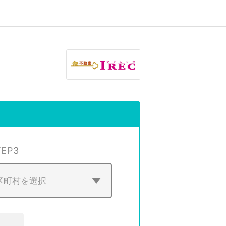
TEP
3