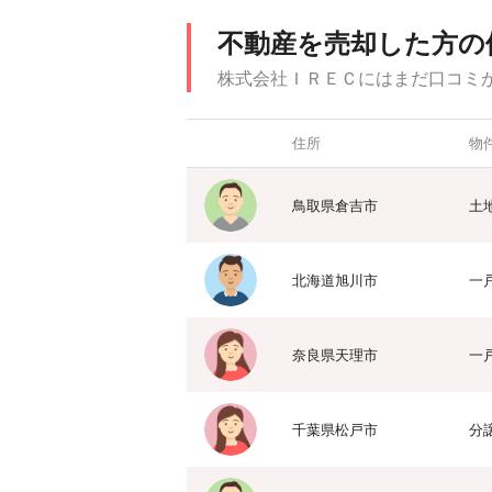
不動産を売却した方の
株式会社ＩＲＥＣにはまだ口コミ
住所
物
鳥取県倉吉市
土
北海道旭川市
一
奈良県天理市
一
千葉県松戸市
分