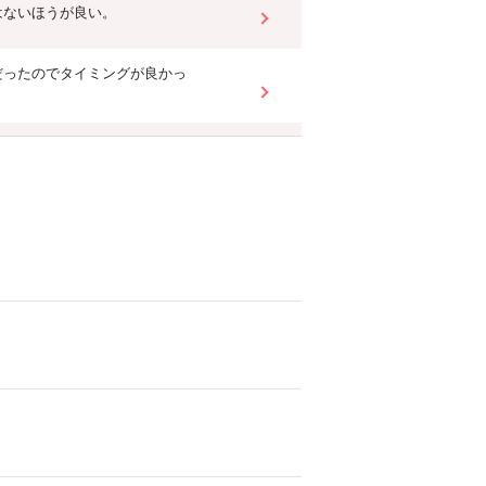
はないほうが良い。
だったのでタイミングが良かっ
よりも、担当者様の対応による
いと思います
も、顧客第一の姿勢が対応に現
柄でこの人に任せようと思いま
んの対応と、売却、購入、リフ
ストップでできたこと