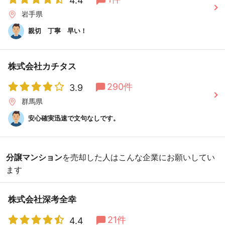
4.4
岩手県
親切 丁寧 早い！
株式会社カチタス
290件
3.9
群馬県
安心確実迅速で文句なしです。
分譲マンション
を売却した人はこんな企業にお願いしてい
ます
株式会社深考全幸
21件
4.4