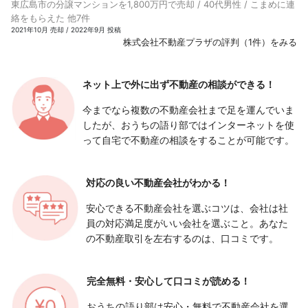
東広島市の分譲マンションを1,800万円で売却 / 40代男性 / こまめに連
絡をもらえた 他7件
2021年10月 売却 / 2022年9月 投稿
株式会社不動産プラザの評判（1件）をみる
ネット上で外に出ず
不動産の相談ができる！
今までなら複数の不動産会社まで足を運んでいま
したが、おうちの語り部ではインターネットを使
って自宅で不動産の相談をすることが可能です。
対応の良い
不動産会社がわかる！
安心できる不動産会社を選ぶコツは、会社は社
員の対応満足度がいい会社を選ぶこと。あなた
の不動産取引を左右するのは、口コミです。
完全無料・安心して
口コミが読める！
おうちの語り部は安心・無料で不動産会社を選