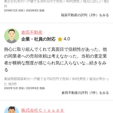
東かがわ市の一戸建てを300万円で売却 / 40代男性 / 地元に詳しい 他2
件
2018年12月 売却 / 2020年8月 投稿
福栄不動産の評判（2件）をみる
倉田不動産
4.0
企業・社員の対応
熱心に取り組んでくれて真面目で信頼性があった。他
の同業者への売却依頼は考えなかった。当初の査定業
者が横柄な態度が感じられ気に入らないな...
続きをみ
る
東諸県郡国富町の一戸建てを750万円で売却 / 60代男性 / 返信が早かっ
た 他3件
2022年12月 売却 / 2023年8月 投稿
倉田不動産の評判（1件）をみる
株式会社Ｃｌｏｕｄ９