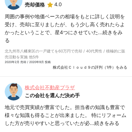
4.0
売却価格
周囲の事例や地価ベースの相場をもとに詳しく説明を
受け、売却に至りましたが、もう少し高く売れたらよ
かったということで、星4つにさせていた...
続きをみ
る
北九州市八幡東区の一戸建てを60万円で売却 / 40代男性 / 積極的に販
売活動を実施 他5件
2020年2月 売却 / 2020年9月 投稿
株式会社Ｃｌｏｕｄ９の評判（1件）をみる
株式会社不動産プラザ
この会社を選んだ決め手
地元で売買実績が豊富でした。担当者の知識も豊富で
様々な知識も得ることが出来ました。 特にリフォーム
した方が売りやすいと思っていたが必...
続きをみる