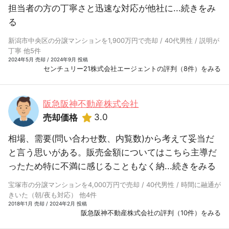
担当者の方の丁寧さと迅速な対応が他社に...
続きをみ
る
新潟市中央区の分譲マンションを1,900万円で売却 / 40代男性 / 説明が
丁寧 他5件
2024年5月 売却 / 2024年9月 投稿
センチュリー21株式会社エージェントの評判（8件）をみる
阪急阪神不動産株式会社
3.0
売却価格
相場、需要(問い合わせ数、内覧数)から考えて妥当だ
と言う思いがある。販売金額についてはこちら主導だ
ったため特に不満に感じることもなく納...
続きをみる
宝塚市の分譲マンションを4,000万円で売却 / 40代男性 / 時間に融通が
きいた（朝/夜も対応） 他4件
2018年1月 売却 / 2024年2月 投稿
阪急阪神不動産株式会社の評判（10件）をみる