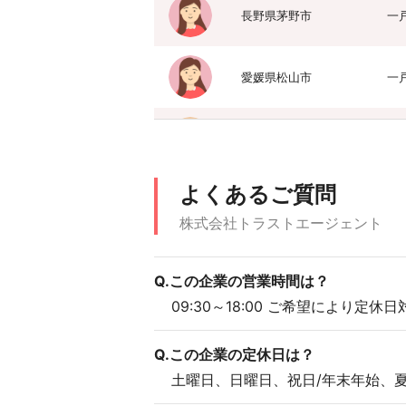
長野県茅野市
一
愛媛県松山市
一
東京都足立区
分
よくあるご質問
岩手県胆沢郡金ケ崎
一
町
株式会社トラストエージェント
愛知県豊田市
一
Q.この企業の営業時間は？
09:30～18:00 ご希望により定休
滋賀県栗東市
一
Q.この企業の定休日は？
土曜日、日曜日、祝日/年末年始、