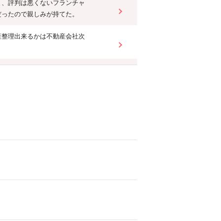
と、評判は悪くないフランチャ
だったので親しみが持てた。
産整理出来るかは不動産会社次
を、知らないので、ネットで、
。
け時間を惜しまず対応していた
一番高い会社でした。
を 一発で返事してくれたら あ
るって言ったら一発回答だった