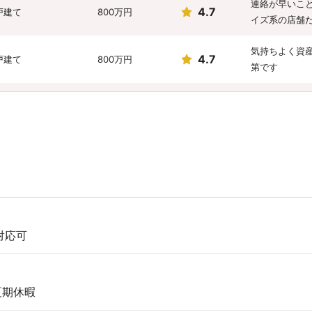
連絡が早いこ
4.7
戸建て
800万円
イズ系の店舗
気持ちよく資
4.7
戸建て
800万円
第です
田舎の不動産
3.4
譲マンション
2,600万円
調べ、探した
要望に耳を傾
3.0
戸建て
20万円
だきました！
3.0
戸建て
1,300万円
買取金額が、
日対応可
こちらのいい値
5.0
戸建て
1,700万円
なたの店に売
夏期休暇