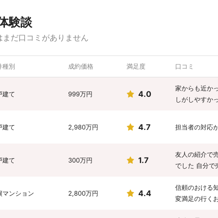
体験談
はまだ口コミがありません
件種別
成約価格
満足度
口コミ
家からも近か
4.0
戸建て
999万円
しがしやすか
4.7
戸建て
2,980万円
担当者の対応
友人の紹介で
1.7
戸建て
300万円
でした 自分
信頼のおける
4.4
譲マンション
2,800万円
変満足の行く