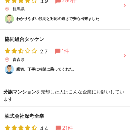
290件
3.9
群馬県
わかりやすい説明と対応の速さで安心出来ました
協同組合タッケン
1件
2.7
青森県
親切、丁寧に相談に乗ってくれた。
分譲マンション
を売却した人はこんな企業にお願いしてい
ます
株式会社深考全幸
21件
4.4