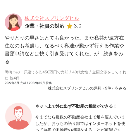
株式会社スプリングヒル
3.0
企業・社員の対応
やりとりの早さはとても良かった。また私共が遠方在
住なのも考慮し、なるべく私達が動かず行える作業や
書類申請などは快く引き受けてくれた。が...
続きをみ
る
岡崎市の一戸建てを2,450万円で売却 / 40代女性 / 金額交渉をしてくれ
た 他4件
2022年6月 売却 / 2022年10月 投稿
株式会社スプリングヒルの評判（9件）をみる
ネット上で外に出ず
不動産の相談ができる！
今までなら複数の不動産会社まで足を運んでいま
したが、おうちの語り部ではインターネットを使
って自宅で不動産の相談をすることが可能です。