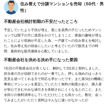
住み替えで分譲マンションを売却（50代・男
性）
不動産会社検討初期の不安だったところ
予定していたより子供が増え、更に全員男の子だったためマンシ
ョンでは階下の方に迷惑をかけてしまうこと。家族の趣味が増え
たことにより収納が不足した為、一戸建てへの住み替えを検討し
た。住み替え先の頭金にしたいと考えていたので販売までの時
間、最終的な販売価格を心配していました。
不動産会社を決める決め手になった要因
1社目の不動産会社が良くなく、解約して2社目と契約しました。
担当者の方が信頼できたのが一番でした。押しも強めのはっきり
意見を述べてくれる方で対応も早かったです。また第3社の機構に
事前にマンションを査定していただく無料の制度があり、購入者
が安心できむやみな値引きを依頼されにくくなるとのこと。また
水回りの無料清掃もしていただけたことも良かった。数社、会っ
てみましたがいただく資料はそんなに違いがなかったが