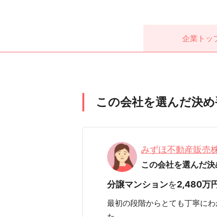
企業
トッ
この会社を選んだ決め
みずほ不動産販売
この会社を選んだ決
分譲マンション
を
2,480万
最初の段階からとても丁寧にわ
た。