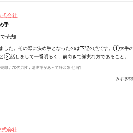
株式会社
め手
円
で売却
めました。その際に決め手となったのは下記の点です。①大手
と③話しをして一番明るく、前向きで誠実な方であること。
却 / 70代男性 / 清潔感があって好印象 他9件
みずほ不
株式会社