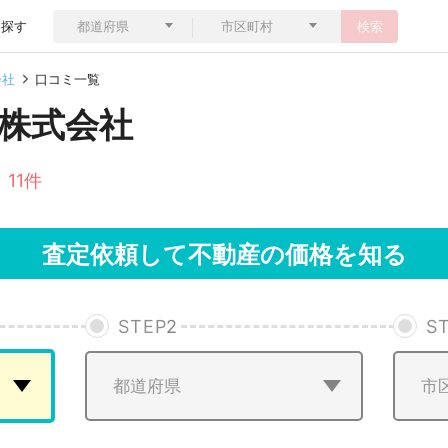
ら探す
検索
会社
口コミ一覧
株式会社
 11件
査定依頼して不動産の価格を知る
STEP
2
S