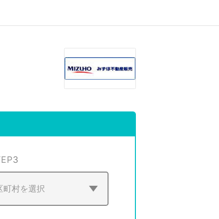
TEP
3