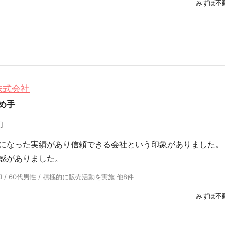
みずほ不
株式会社
め手
却
になった実績があり信頼できる会社という印象がありました。
感がありました。
/ 60代男性 / 積極的に販売活動を実施 他8件
みずほ不