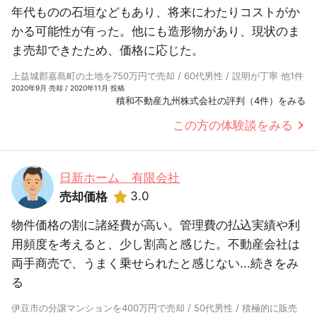
年代ものの石垣などもあり、将来にわたりコストがか
かる可能性が有った。他にも造形物があり、現状のま
ま売却できたため、価格に応じた。
上益城郡嘉島町の土地を750万円で売却 / 60代男性 / 説明が丁寧 他1件
2020年9月 売却 / 2020年11月 投稿
積和不動産九州株式会社の評判（4件）をみる
この方の体験談をみる
日新ホーム 有限会社
3.0
売却価格
物件価格の割に諸経費が高い。管理費の払込実績や利
用頻度を考えると、少し割高と感じた。不動産会社は
両手商売で、うまく乗せられたと感じない...
続きをみ
る
伊豆市の分譲マンションを400万円で売却 / 50代男性 / 積極的に販売