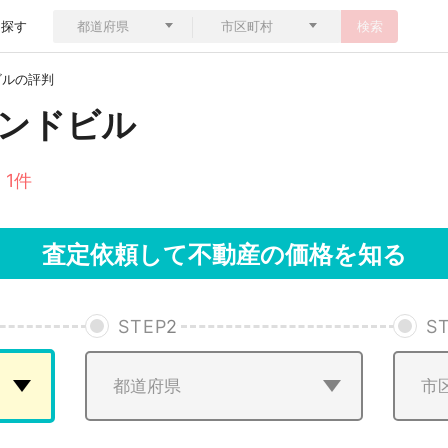
ら探す
検索
ビルの評判
ンドビル
 1件
査定依頼して不動産の価格を知る
STEP
2
S