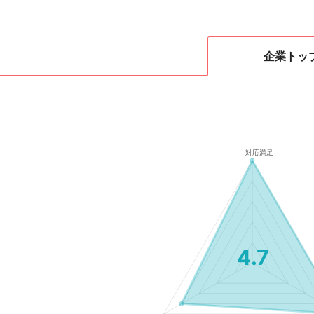
企業
トッ
4.7