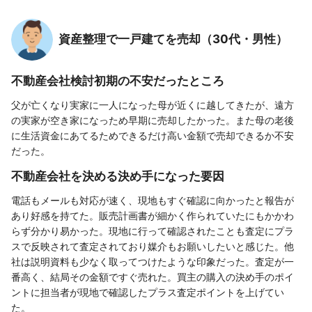
資産整理で一戸建てを売却（30代・男性）
不動産会社検討初期の不安だったところ
父が亡くなり実家に一人になった母が近くに越してきたが、遠方
の実家が空き家になっため早期に売却したかった。また母の老後
に生活資金にあてるためできるだけ高い金額で売却できるか不安
だった。
不動産会社を決める決め手になった要因
電話もメールも対応が速く、現地もすぐ確認に向かったと報告が
あり好感を持てた。販売計画書が細かく作られていたにもかかわ
らず分かり易かった。現地に行って確認されたことも査定にプラ
スで反映されて査定されており媒介もお願いしたいと感じた。他
社は説明資料も少なく取ってつけたような印象だった。査定が一
番高く、結局その金額ですぐ売れた。買主の購入の決め手のポイ
ントに担当者が現地で確認したプラス査定ポイントを上げてい
た。