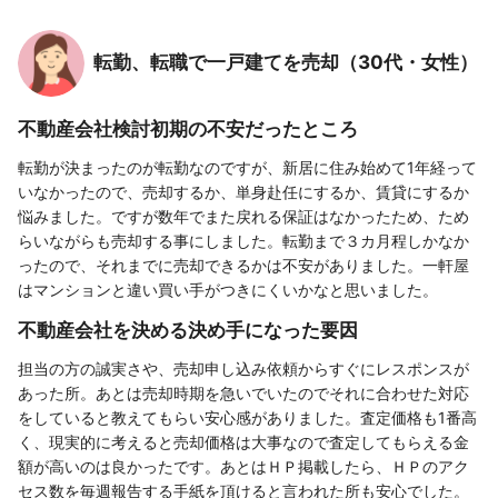
転勤、転職で一戸建てを売却（30代・女性）
不動産会社検討初期の不安だったところ
転勤が決まったのが転勤なのですが、新居に住み始めて1年経って
いなかったので、売却するか、単身赴任にするか、賃貸にするか
悩みました。ですが数年でまた戻れる保証はなかったため、ため
らいながらも売却する事にしました。転勤まで３カ月程しかなか
ったので、それまでに売却できるかは不安がありました。一軒屋
はマンションと違い買い手がつきにくいかなと思いました。
不動産会社を決める決め手になった要因
担当の方の誠実さや、売却申し込み依頼からすぐにレスポンスが
あった所。あとは売却時期を急いでいたのでそれに合わせた対応
をしていると教えてもらい安心感がありました。査定価格も1番高
く、現実的に考えると売却価格は大事なので査定してもらえる金
額が高いのは良かったです。あとはＨＰ掲載したら、ＨＰのアク
セス数を毎週報告する手紙を頂けると言われた所も安心でした。