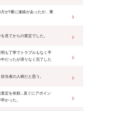
の方が1番に連絡があったが、乗
中を見てからの査定でした。
説明も丁寧でトラブルもなく平
い中だったが滞りなく完了した
、担当者の人柄だと思う。
括査定を依頼…直ぐにアポイン
が早かった。
他社に比べて対応が親切丁寧
ざしてる不動産屋と感じた。
した資料、また担当した物件が