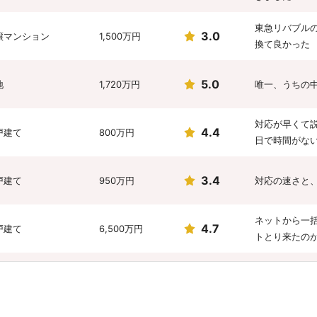
東急リバブル
3.0
譲マンション
1,500万円
換て良かった
5.0
地
1,720万円
唯一、うちの
対応が早くて
4.4
戸建て
800万円
日で時間がな
3.4
戸建て
950万円
対応の速さと
ネットから一
4.7
戸建て
6,500万円
トとり来たの
家屋査定時に
4.7
戸建て
900万円
で、地元に根
担当者が持参