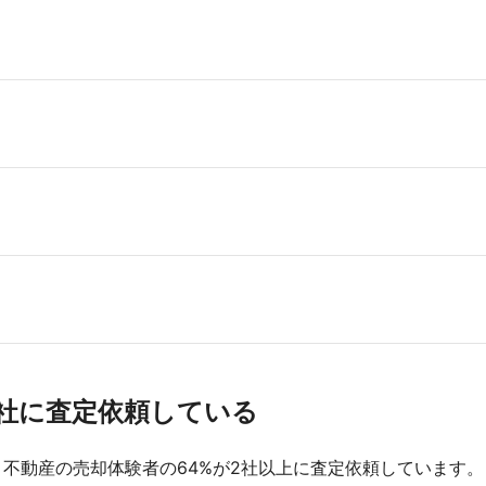
4.0
戸建て
3,280万円
決めてで、こ
不動産会社は
3.4
戸建て
400万円
ハウスDoさん
5.0
戸建て
1,530万円
わかりやすい
数社に査定依頼している
不動産の売却体験者の64%が2社以上に査定依頼しています。