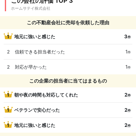
この会社の評価 TOP 3
ホームサテイ株式会社
この不動産会社に売却を依頼した理由
3
1
地元に強いと感じた
件
1
2
信頼できる担当者だった
件
1
2
対応が早かった
件
この企業の担当者に当てはまるもの
2
1
朝や夜の時間も対応してくれた
件
2
1
ベテランで安心だった
件
2
1
地元に強いと感じた
件