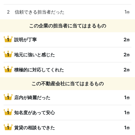
1
2
信頼できる担当者だった
件
この企業の担当者に当てはまるもの
2
1
説明が丁寧
件
2
1
地元に強いと感じた
件
2
1
積極的に対応してくれた
件
この不動産会社に当てはまるもの
1
1
店内が綺麗だった
件
1
1
知名度があって安心
件
1
1
賃貸の相談もできた
件