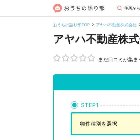
住所か
おうちの語り部TOP
アヤハ不動産株式会社
アヤハ不動産株式
まだ口コミが集ま
STEP
1