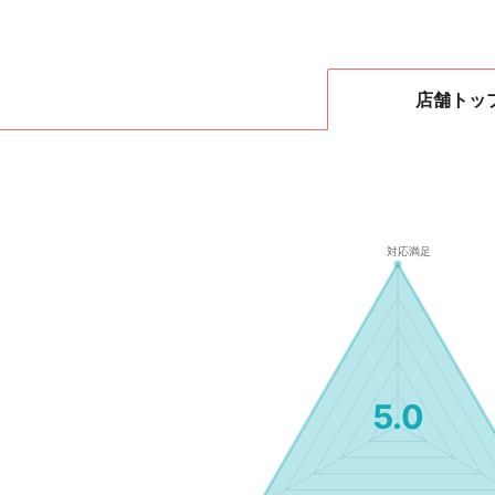
店舗
トッ
5.0