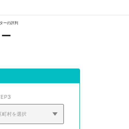
ターの評判
ター
TEP
3