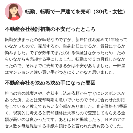
転勤、転職で一戸建てを売却（30代・女性）
不動産会社検討初期の不安だったところ
転勤が決まったのが転勤なのですが、新居に住み始めて1年経って
いなかったので、売却するか、単身赴任にするか、賃貸にするか
悩みました。ですが数年でまた戻れる保証はなかったため、ため
らいながらも売却する事にしました。転勤まで３カ月程しかなか
ったので、それまでに売却できるかは不安がありました。一軒屋
はマンションと違い買い手がつきにくいかなと思いました。
不動産会社を決める決め手になった要因
担当の方の誠実さや、売却申し込み依頼からすぐにレスポンスが
あった所。あとは売却時期を急いでいたのでそれに合わせた対応
をしていると教えてもらい安心感がありました。査定価格も1番高
く、現実的に考えると売却価格は大事なので査定してもらえる金
額が高いのは良かったです。あとはＨＰ掲載したら、ＨＰのアク
セス数を毎週報告する手紙を頂けると言われた所も安心でした。