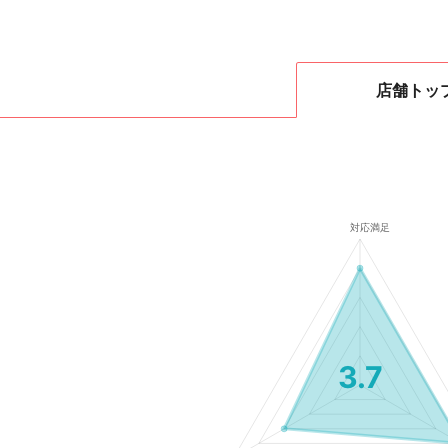
店舗
トッ
3.7