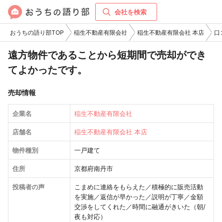
会社を検索
おうちの語り部TOP
稲生不動産有限会社
稲生不動産有限会社 本店
口
遠方物件であることから短期間で売却ができ
てよかったです。
売却情報
企業名
稲生不動産有限会社
店舗名
稲生不動産有限会社 本店
物件種別
一戸建て
住所
京都府南丹市
投稿者の声
こまめに連絡をもらえた／積極的に販売活動
を実施／返信が早かった／説明が丁寧／金額
交渉をしてくれた／時間に融通がきいた（朝/
夜も対応）