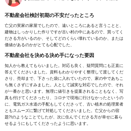
不動産会社検討初期の不安だったところ
亡父の実家の家屋でしたので、遠いところにあると言うことと、
建物はしっかりした作りですが古い村の中にあるので、買ってく
ださる方がいるのか、そしてどのくらい壊れているのか、または
価値があるのかがとても心配でした、
不動産会社を決める決め手になった要因
知人から教えてもらいました。対応も良く、疑問質問にも正直に
答えてくださいました。資料もわかりやすく整理して渡してくだ
さり、売却まで、下さった袋に入れていたので、家の中であちこ
ち無くさずにすみました。人として誠実な対応でしたので、それ
が一番かと思います。無理に値引きを提案されることもなく、写
真も付けてくださったり、コロナで現地に行けなかったというの
に、電気ガス水道の手配もしてくださって、古い植木の処理業者
ともスムーズに繋げて対処してくださいました。亡父からの宿
題⁈のようなことでしたが、次に住んでくださる方が幸せに暮ら
せるようにもしてくださったように思います。