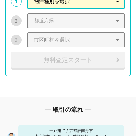
1
2
3
無料査定スタート
― 取引の流れ ―
一戸建て
/
京都府南丹市