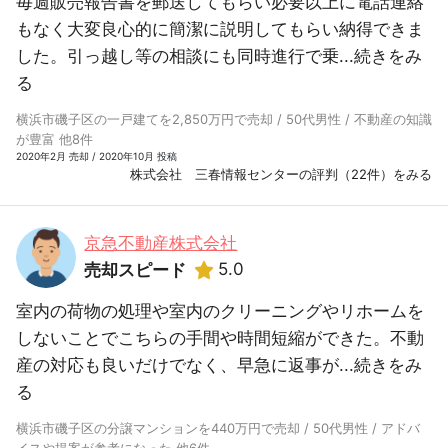
毎週販売報告書を郵送してもらい必要以上に電話連絡
もなく大変良心的に簡潔に説明してもらい納得できま
した。引っ越し等の相談にも同時進行で乗...
続きをみ
る
横浜市磯子区の一戸建てを2,850万円で売却 / 50代男性 / 不動産の知識
が豊富 他8件
2020年2月 売却 / 2020年10月 投稿
株式会社 三春情報センターの評判（22件）をみる
京急不動産株式会社
5.0
売却スピード
室内の荷物の処理や室内のクリーニングやリホームを
しないことでこちらの手間や時間短縮ができた。不動
産の対応も良いだけでなく、早急に返事が...
続きをみ
る
横浜市磯子区の分譲マンションを440万円で売却 / 50代男性 / アドバ
イスや提案が参考になった 他6件