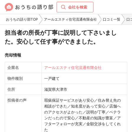
会社を検索
おうちの語り部TOP
アールエスティ住宅流通有限会社
口コミ一覧
口
担当者の所長が丁寧に説明して下さいまし
た。安心して任す事ができました。
売却情報
企業名
アールエスティ住宅流通有限会社
物件種別
一戸建て
住所
滋賀県大津市
投稿者の声
瑕疵保証サービスがあり安心／住み替え先の
相談ができた／知名度があって安心／店舗へ
のアクセスがよかった／説明が丁寧／ベテラ
ンだったので安心／不動産の知識が豊富／ア
フターフォローが充実／金額交渉をしてくれ
た