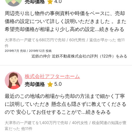
4.0
売却価格
周辺売り出し物件の事例資料や時価をベースに、売却
価格の設定について詳しく説明いただきました 。また
希望売却価格が相場より少し高めの設定...
続きをみる
大津市の一戸建てを680万円で売却 / 60代男性 / 返信が早かった 他11
件
2019年7月 売却 / 2019年12月 投稿
近鉄の仲介 近鉄不動産株式会社の評判（122件）をみる
株式会社アフターホーム
5.0
売却価格
最近のこの地域の相場から売却の方法まで細かく丁寧
に説明していただき 懸念点も隠さずに教えてくださる
ので 安心してお任せすることがで...
続きをみる
大津市の一戸建てを1,400万円で売却 / 40代女性 / 税金関連の知識が豊
富だった 他11件