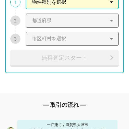
1
2
3
無料査定スタート
― 取引の流れ ―
一戸建て
/
滋賀県大津市