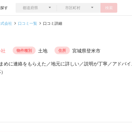
ら探す
検索
株式会社
口コミ一覧
口コミ詳細
会社
土地
宮城県登米市
物件種別
住所
まめに連絡をもらえた／地元に詳しい／説明が丁寧／アドバイ
応）