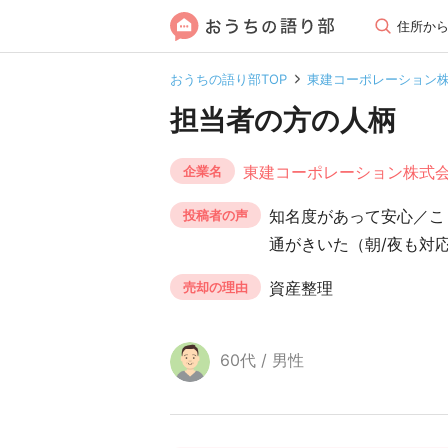
住所か
おうちの語り部TOP
東建コーポレーション
担当者の方の人柄
東建コーポレーション株式
企業名
知名度があって安心／こ
投稿者の声
通がきいた（朝/夜も対
資産整理
売却の理由
60代 / 男性