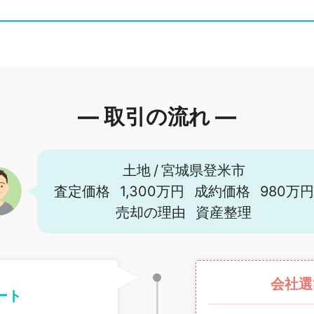
― 取引の流れ ―
土地
/
宮城県登米市
査定価格
1,300万円
成約価格
980万円
売却の理由
資産整理
会社選
ート