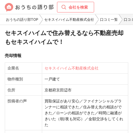
会社を検索
おうちの語り部TOP
セキスイハイム不動産株式会社
口コミ一覧
口コ
セキスイハイムで住み替えるなら不動産売却
もセキスイハイムで！
売却情報
企業名
セキスイハイム不動産株式会社
物件種別
一戸建て
住所
京都府京田辺市
投稿者の声
買取保証があり安心／ファイナンシャルプラ
ンナーに相談できた／住み替え先の相談がで
きた／ローンの相談ができた／時間に融通が
きいた（朝/夜も対応）／金額交渉をしてくれ
た