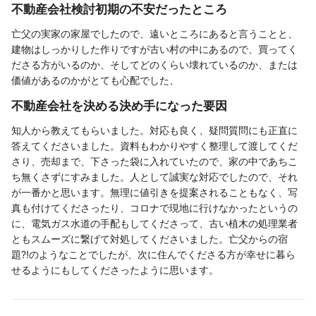
不動産会社検討初期の不安だったところ
亡父の実家の家屋でしたので、遠いところにあると言うことと、
建物はしっかりした作りですが古い村の中にあるので、買ってく
ださる方がいるのか、そしてどのくらい壊れているのか、または
価値があるのかがとても心配でした、
不動産会社を決める決め手になった要因
知人から教えてもらいました。対応も良く、疑問質問にも正直に
答えてくださいました。資料もわかりやすく整理して渡してくだ
さり、売却まで、下さった袋に入れていたので、家の中であちこ
ち無くさずにすみました。人として誠実な対応でしたので、それ
が一番かと思います。無理に値引きを提案されることもなく、写
真も付けてくださったり、コロナで現地に行けなかったというの
に、電気ガス水道の手配もしてくださって、古い植木の処理業者
ともスムーズに繋げて対処してくださいました。亡父からの宿
題⁈のようなことでしたが、次に住んでくださる方が幸せに暮ら
せるようにもしてくださったように思います。