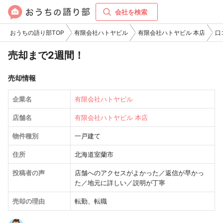
会社を検索
おうちの語り部TOP
有限会社ハトヤビル
有限会社ハトヤビル 本店
口
売却まで2週間！
売却情報
企業名
有限会社ハトヤビル
店舗名
有限会社ハトヤビル 本店
物件種別
一戸建て
住所
北海道室蘭市
投稿者の声
店舗へのアクセスがよかった／返信が早かっ
た／地元に詳しい／説明が丁寧
売却の理由
転勤、転職