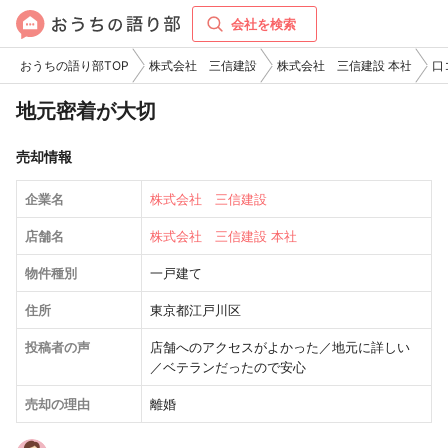
会社を検索
おうちの語り部TOP
株式会社 三信建設
株式会社 三信建設 本社
口
地元密着が大切
売却情報
企業名
株式会社 三信建設
店舗名
株式会社 三信建設 本社
物件種別
一戸建て
住所
東京都江戸川区
投稿者の声
店舗へのアクセスがよかった／地元に詳しい
／ベテランだったので安心
売却の理由
離婚