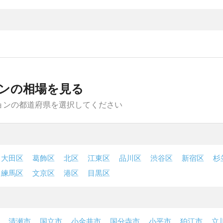
ンの相場を見る
ョンの都道府県を選択してください
大田区
葛飾区
北区
江東区
品川区
渋谷区
新宿区
杉
練馬区
文京区
港区
目黒区
清瀬市
国立市
小金井市
国分寺市
小平市
狛江市
立