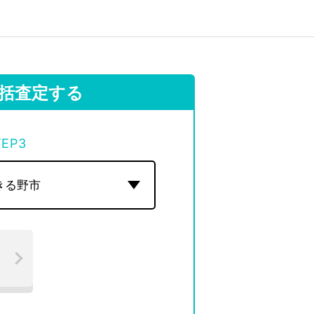
括査定する
TEP
3