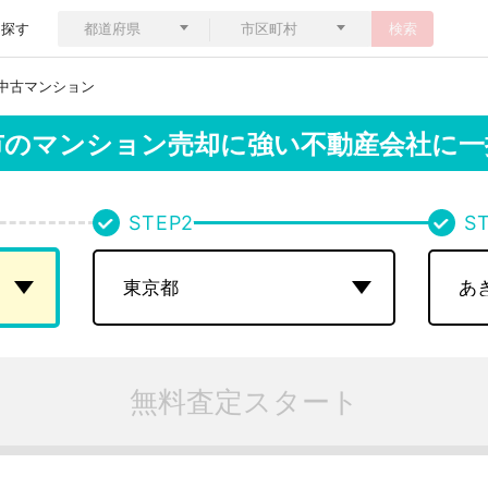
ら探す
検索
中古マンション
市のマンション売却に強い不動産会社に一
STEP
2
S
無料査定スタート