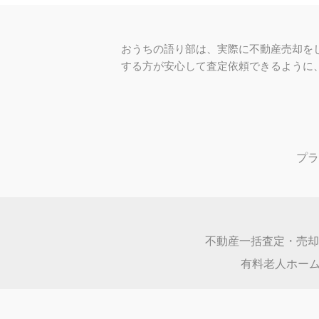
表示している価格は、口コミに基
正確な価格を知りたいときは、査
日神パレステージ秋留野公園
900万円～1,980万円
売却価格
東京都あきる野市秋留１丁目９－７
間取り：
1LDK,2LDK,3LDK,1SLDK,
広さ：
47.27㎡～69.19㎡
レクセルマンション秋川
1,490万円～3,000万
売却価格
東京都あきる野市秋川１丁目２－２