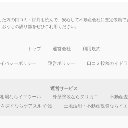
づく価格であり、情報の正確性は保証できません。
定依頼しましょう。
ネオステージあきるの駅
1,200万円～1
売却価格
東京都あきる野市秋川４
他
間取り：
3LDK,2SLDK
広さ：
63.87㎡
日神パレステージあきる
円
1,080万円～
売却価格
東京都あきる野市秋留１