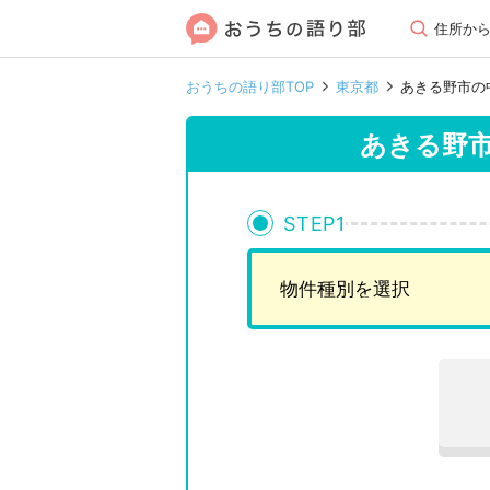
住所か
おうちの語り部TOP
東京都
あきる野市の
あきる野
STEP
1