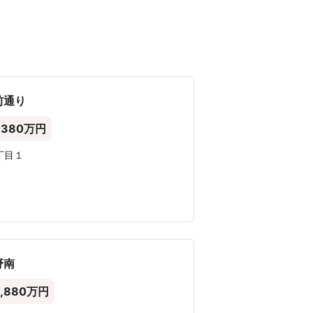
売却事例から価格相場を参考にしまし
4要素です。
類しました。
 × 価格