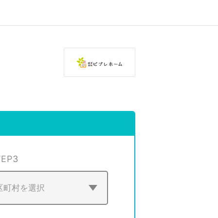
TEP
3