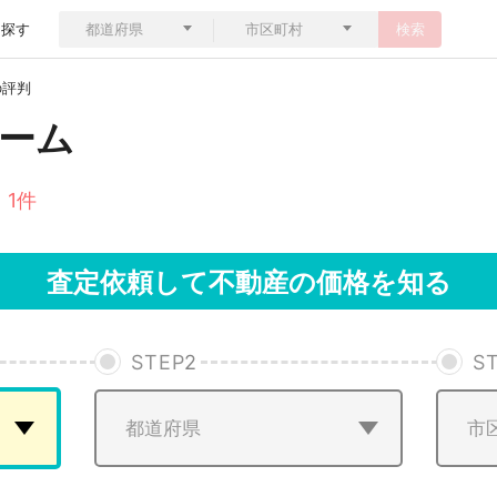
ら探す
検索
の評判
ーム
 1件
査定依頼して不動産の価格を知る
STEP
2
S