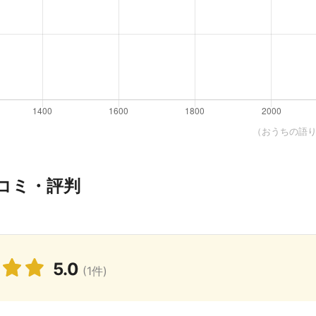
（おうちの語り部
コミ・評判
5.0
(1件)