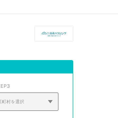
TEP
3