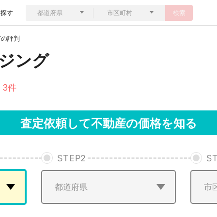
ら探す
検索
グの評判
ジング
 3件
査定依頼して不動産の価格を知る
STEP
2
S