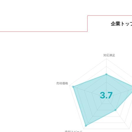
企業
トッ
3.7