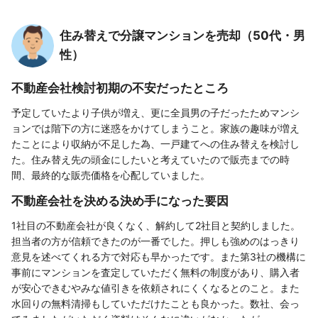
住み替えで分譲マンションを売却（50代・男
性）
不動産会社検討初期の不安だったところ
予定していたより子供が増え、更に全員男の子だったためマンシ
ョンでは階下の方に迷惑をかけてしまうこと。家族の趣味が増え
たことにより収納が不足した為、一戸建てへの住み替えを検討し
た。住み替え先の頭金にしたいと考えていたので販売までの時
間、最終的な販売価格を心配していました。
不動産会社を決める決め手になった要因
1社目の不動産会社が良くなく、解約して2社目と契約しました。
担当者の方が信頼できたのが一番でした。押しも強めのはっきり
意見を述べてくれる方で対応も早かったです。また第3社の機構に
事前にマンションを査定していただく無料の制度があり、購入者
が安心できむやみな値引きを依頼されにくくなるとのこと。また
水回りの無料清掃もしていただけたことも良かった。数社、会っ