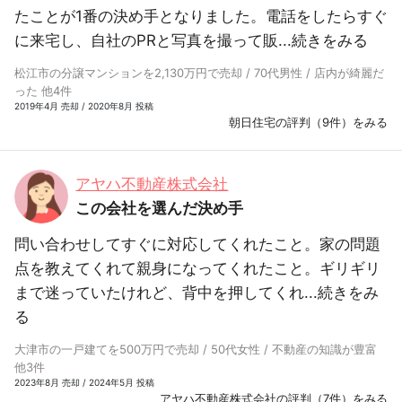
たことが1番の決め手となりました。電話をしたらすぐ
に来宅し、自社のPRと写真を撮って販...
続きをみる
松江市の分譲マンションを2,130万円で売却 / 70代男性 / 店内が綺麗だ
った 他4件
2019年4月 売却 / 2020年8月 投稿
朝日住宅の評判（9件）をみる
アヤハ不動産株式会社
この会社を選んだ決め手
問い合わせしてすぐに対応してくれたこと。家の問題
点を教えてくれて親身になってくれたこと。ギリギリ
まで迷っていたけれど、背中を押してくれ...
続きをみ
る
大津市の一戸建てを500万円で売却 / 50代女性 / 不動産の知識が豊富
他3件
2023年8月 売却 / 2024年5月 投稿
アヤハ不動産株式会社の評判（7件）をみる