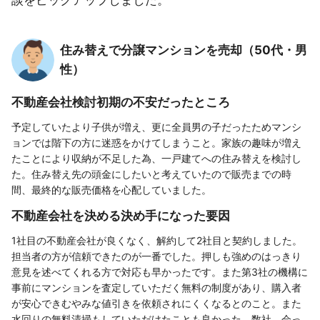
住み替えで分譲マンションを売却（50代・男
性）
不動産会社検討初期の不安だったところ
予定していたより子供が増え、更に全員男の子だったためマンシ
ョンでは階下の方に迷惑をかけてしまうこと。家族の趣味が増え
たことにより収納が不足した為、一戸建てへの住み替えを検討し
た。住み替え先の頭金にしたいと考えていたので販売までの時
間、最終的な販売価格を心配していました。
不動産会社を決める決め手になった要因
1社目の不動産会社が良くなく、解約して2社目と契約しました。
担当者の方が信頼できたのが一番でした。押しも強めのはっきり
意見を述べてくれる方で対応も早かったです。また第3社の機構に
事前にマンションを査定していただく無料の制度があり、購入者
が安心できむやみな値引きを依頼されにくくなるとのこと。また
水回りの無料清掃もしていただけたことも良かった。数社、会っ