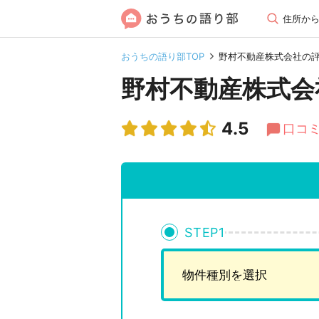
住所か
おうちの語り部TOP
野村不動産株式会社の
野村不動産株式会
4.5
口コミ
STEP
1