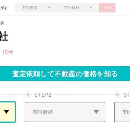
ら探す
検索
評判
社
 15件
査定依頼して不動産の価格を知る
STEP
2
S