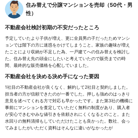
住み替えで分譲マンションを売却（50代・男
性）
不動産会社検討初期の不安だったところ
予定していたより子供が増え、更に全員男の子だったためマンシ
ョンでは階下の方に迷惑をかけてしまうこと。家族の趣味が増え
たことにより収納が不足した為、一戸建てへの住み替えを検討し
た。住み替え先の頭金にしたいと考えていたので販売までの時
間、最終的な販売価格を心配していました。
不動産会社を決める決め手になった要因
1社目の不動産会社が良くなく、解約して2社目と契約しました。
担当者の方が信頼できたのが一番でした。押しも強めのはっきり
意見を述べてくれる方で対応も早かったです。また第3社の機構に
事前にマンションを査定していただく無料の制度があり、購入者
が安心できむやみな値引きを依頼されにくくなるとのこと。また
水回りの無料清掃もしていただけたことも良かった。数社、会っ
てみましたがいただく資料はそんなに違いがなかったが