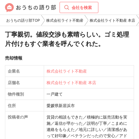
会社を検索
おうちの語り部TOP
株式会社ライト不動産
株式会社ライト不動産 本店
丁寧親切。値段交渉も素晴らしい。ゴミ処理
片付けもすぐ業者を呼んでくれた。
売却情報
企業名
株式会社ライト不動産
店舗名
株式会社ライト不動産 本店
物件種別
一戸建て
住所
愛媛県新居浜市
投稿者の声
賃貸の相談もできた／積極的に販売活動を実
施／返信が早かった／説明が丁寧／こまめに
連絡をもらえた／地元に詳しい／清潔感があ
って好印象／ベテランだったので安心／アド