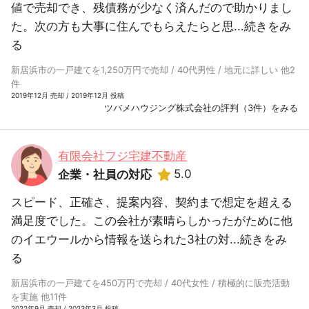
値で売却でき、残債務が少なく済んだので助かりまし
た。次の方も大事に住んでもらえたらと思...
続きをみ
る
新居浜市の一戸建てを1,250万円で売却 / 40代男性 / 地元に詳しい 他2
件
2019年12月 売却 / 2019年12月 投稿
ツバメハウジング株式会社の評判（3件）をみる
有限会社フジ宅建不動産
5.0
企業・社員の対応
スピード、正確さ、提案内容、契約まで想定を超える
満足度でした。この会社が素晴らしかったがために他
のイエウールから情報を送られた3社の対...
続きをみ
る
新居浜市の一戸建てを450万円で売却 / 40代女性 / 積極的に販売活動
を実施 他11件
2022年9月 売却 / 2023年3月 投稿