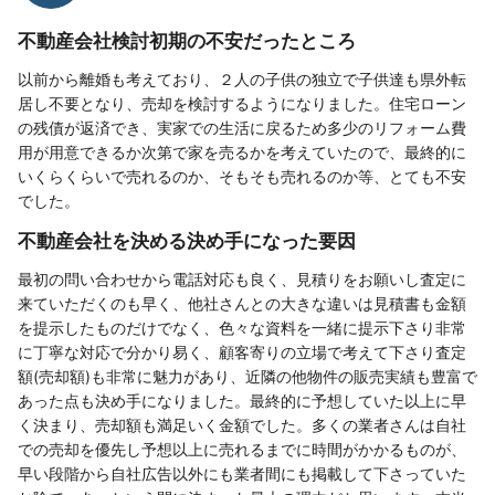
不動産会社検討初期の不安だったところ
以前から離婚も考えており、２人の子供の独立で子供達も県外転
居し不要となり、売却を検討するようになりました。住宅ローン
の残債が返済でき、実家での生活に戻るため多少のリフォーム費
用が用意できるか次第で家を売るかを考えていたので、最終的に
いくらくらいで売れるのか、そもそも売れるのか等、とても不安
でした。
不動産会社を決める決め手になった要因
最初の問い合わせから電話対応も良く、見積りをお願いし査定に
来ていただくのも早く、他社さんとの大きな違いは見積書も金額
を提示したものだけでなく、色々な資料を一緒に提示下さり非常
に丁寧な対応で分かり易く、顧客寄りの立場で考えて下さり査定
額(売却額)も非常に魅力があり、近隣の他物件の販売実績も豊富で
あった点も決め手になりました。最終的に予想していた以上に早
く決まり、売却額も満足いく金額でした。多くの業者さんは自社
での売却を優先し予想以上に売れるまでに時間がかかるものが、
早い段階から自社広告以外にも業者間にも掲載して下さっていた