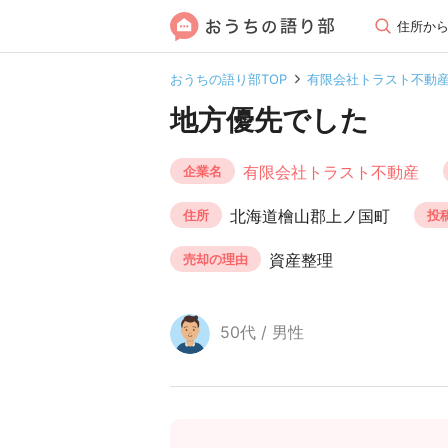
住所か
おうちの語り部TOP
有限会社トラスト不動
地方優先でした
有限会社トラスト不動産
企業名
北海道檜山郡上ノ国町
住所
投
資産整理
売却の理由
50代 / 男性