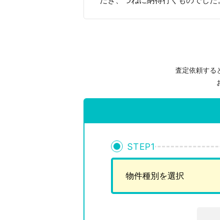
だき、つねに納得行くものでした
査定依頼する
STEP
1