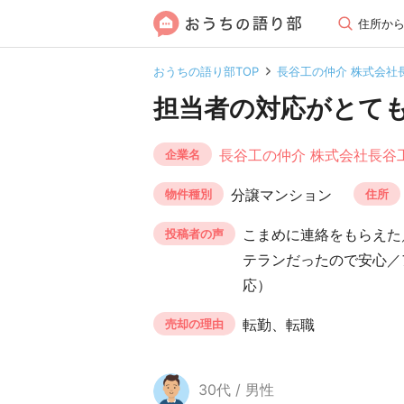
住所か
おうちの語り部TOP
長谷工の仲介 株式会社
担当者の対応がとて
長谷工の仲介 株式会社長谷
企業名
分譲マンション
物件種別
住所
こまめに連絡をもらえた
投稿者の声
テランだったので安心／
応）
転勤、転職
売却の理由
30代 / 男性