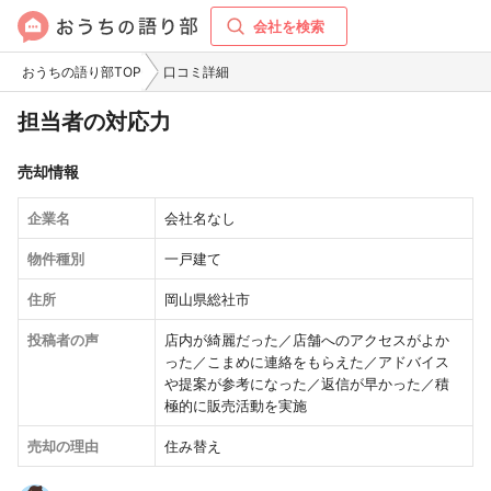
会社を検索
おうちの語り部TOP
口コミ詳細
担当者の対応力
売却情報
企業名
会社名なし
物件種別
一戸建て
住所
岡山県総社市
投稿者の声
店内が綺麗だった／店舗へのアクセスがよか
った／こまめに連絡をもらえた／アドバイス
や提案が参考になった／返信が早かった／積
極的に販売活動を実施
売却の理由
住み替え