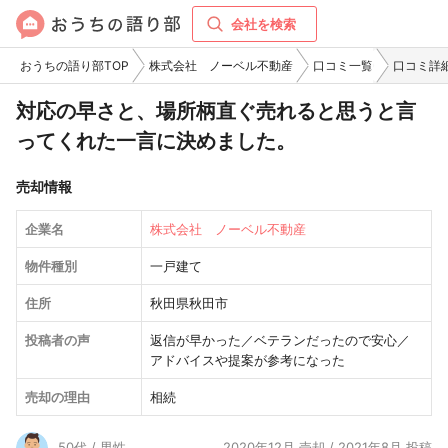
会社を検索
おうちの語り部TOP
株式会社 ノーベル不動産
口コミ一覧
口コミ詳
対応の早さと、場所柄直ぐ売れると思うと言
ってくれた一言に決めました。
売却情報
企業名
株式会社 ノーベル不動産
物件種別
一戸建て
住所
秋田県秋田市
投稿者の声
返信が早かった／ベテランだったので安心／
アドバイスや提案が参考になった
売却の理由
相続
50代 / 男性
2020年12月 売却 / 2021年8月 投稿