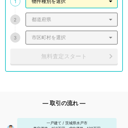
1
2
3
無料査定スタート
― 取引の流れ ―
一戸建て
/
茨城県水戸市