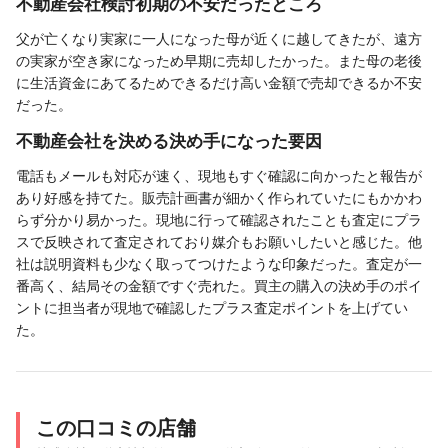
不動産会社検討初期の不安だったところ
父が亡くなり実家に一人になった母が近くに越してきたが、遠方
の実家が空き家になっため早期に売却したかった。また母の老後
に生活資金にあてるためできるだけ高い金額で売却できるか不安
だった。
不動産会社を決める決め手になった要因
電話もメールも対応が速く、現地もすぐ確認に向かったと報告が
あり好感を持てた。販売計画書が細かく作られていたにもかかわ
らず分かり易かった。現地に行って確認されたことも査定にプラ
スで反映されて査定されており媒介もお願いしたいと感じた。他
社は説明資料も少なく取ってつけたような印象だった。査定が一
番高く、結局その金額ですぐ売れた。買主の購入の決め手のポイ
ントに担当者が現地で確認したプラス査定ポイントを上げてい
た。
この口コミの店舗