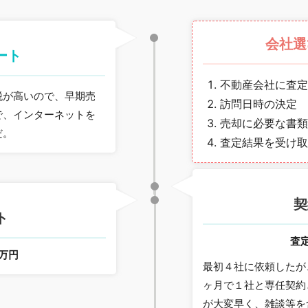
会社選
ート
不動産会社に査定
税が高いので、早期売
訪問日時の決定
で、インターネットを
売却に必要な書類
だ。
査定結果を受け取
契
ト
査
0万円
最初４社に依頼したが
ヶ月で１社と専任契約
が大変早く、雑談等を