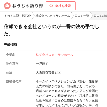
会社を検索
おうちの語り部TOP
株式会社スカイサンホーム
口コミ一覧
口コミ詳
信頼できる会社というのが一番の決め手でし
た。
売却情報
企業名
株式会社スカイサンホーム
物件種別
一戸建て
住所
大阪府堺市美原区
投稿者の声
ホームインスペクションがあり安心／住み替
え先の相談ができた／知名度があって安心／
店舗へのアクセスがよかった／店内が綺麗だ
った／ローンの相談ができた／積極的に販売
活動を実施／こまめに連絡をもらえた／返信
が早かった／地元に詳しい／説明が丁寧／清