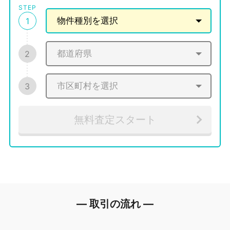
STEP
1
2
3
無料査定スタート
― 取引の流れ ―