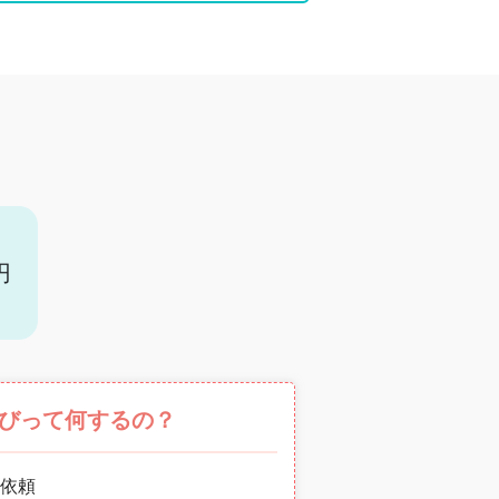
円
びって何するの？
依頼